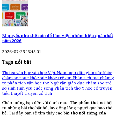
Bí quyết như thế nào để làm việc nhóm hiệu quả nhất
năm 2026
2026-07-26 15:45:01
Tags nổi bật
Thơ ca
văn học
văn học Việt Nam
mẹo dân gian
sức khỏe
chăm sóc sức khỏe
sức khỏe trẻ em
Phân tích tác phẩm
y
tế
phân tích văn học
thơ
Ngữ văn
giáo dục
chăm sóc trẻ
sơ sinh
tình yêu
cuộc sống
Phân tích thơ
Y học cổ truyền
tiểu thuyết
truyện cổ tích
Chào mừng bạn đến với danh mục
Tác phẩm thơ
, nơi hội
tụ những bài thơ bất hủ, lay động lòng người qua bao thế
hệ. Tại đây, bạn sẽ tìm thấy các
bài thơ nổi tiếng của