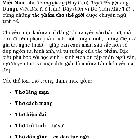
Việt Nam
như
Tràng giang
(Huy Cận),
Tây Tiến
(Quang
Dũng),
Việt Bắc
(Tố Hữu),
Đây thôn Vĩ Dạ
(Hàn Mặc Tử)…
cùng những
tác phẩm thơ thế giới
được chuyển ngữ
tinh tế.
Chuyên mục không chỉ đăng tải nguyên văn bài thơ, mà
còn đi kèm phần phân tích, nội dung chính, thông điệp và
giá trị nghệ thuật – giúp bạn cảm nhận sâu sắc hơn vẻ
đẹp ngôn từ, hình ảnh, và tư tưởng của tác phẩm. Đặc
biệt phù hợp với học sinh – sinh viên ôn tập môn Ngữ văn,
người yêu thơ ca hoặc đơn giản là những tâm hồn yêu cái
đẹp.
Các thể loại thơ trong danh mục gồm:
Thơ lãng mạn
Thơ cách mạng
Thơ hiện đại
Thơ trữ tình – tự sự
Thơ dân gian – ca dao tục ngữ