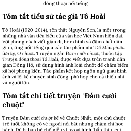
đồng thoại nổi tiếng
Tóm tắt tiểu sử tác giả Tô Hoài
Tô Hoài (1920-2014), tên thật Nguyễn Sen, là một trong
những nhà văn tiêu biểu của văn học Việt Nam hiện đại.
Với phong cách viết giản dị, hóm hỉnh và đậm chất dân
gian, ông nổi tiếng qua các tác phẩm như
Dế Mèn phiêu
lưu ký
,
O chuột
. Truyện ngắn
Đám cưới chuột
, thuộc tập
Truyện đồng thoại Tô Hoài
, được viết dựa trên tranh dân
gian Đông Hồ, sử dụng hình ảnh loài chuột để châm biếm
xã hội phong kiến. Tác phẩm kết hợp ngôn ngữ giàu hình
ảnh và lối kể chuyện sinh động, phù hợp cho cả thiếu nhi
và người lớn.
Tóm tắt chi tiết truyện "Đám cưới
chuột"
Truyện
Đám cưới chuột
kể về Chuột Nhắt, một chú chuột
trẻ tuổi, không có vẻ ngoài nổi bật nhưng chăm chỉ học
hành. Dù bị bạn bè chế giễu vì ngoại hình “bẩn thỉu, cụt