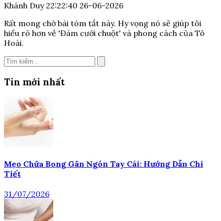
Khánh Duy
22:22:40 26-06-2026
Rất mong chờ bài tóm tắt này. Hy vọng nó sẽ giúp tôi
hiểu rõ hơn về 'Đám cưới chuột' và phong cách của Tô
Hoài.
Tin mới nhất
Mẹo Chữa Bong Gân Ngón Tay Cái: Hướng Dẫn Chi
Tiết
31/07/2026