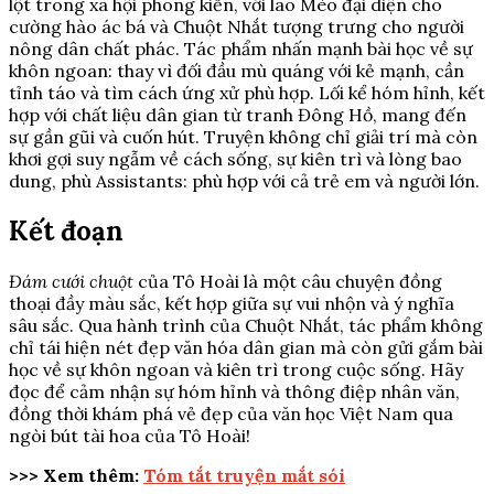
lột trong xã hội phong kiến, với lão Mèo đại diện cho
cường hào ác bá và Chuột Nhắt tượng trưng cho người
nông dân chất phác. Tác phẩm nhấn mạnh bài học về sự
khôn ngoan: thay vì đối đầu mù quáng với kẻ mạnh, cần
tỉnh táo và tìm cách ứng xử phù hợp. Lối kể hóm hỉnh, kết
hợp với chất liệu dân gian từ tranh Đông Hồ, mang đến
sự gần gũi và cuốn hút. Truyện không chỉ giải trí mà còn
khơi gợi suy ngẫm về cách sống, sự kiên trì và lòng bao
dung, phù Assistants: phù hợp với cả trẻ em và người lớn.
Kết đoạn
Đám cưới chuột
của Tô Hoài là một câu chuyện đồng
thoại đầy màu sắc, kết hợp giữa sự vui nhộn và ý nghĩa
sâu sắc. Qua hành trình của Chuột Nhắt, tác phẩm không
chỉ tái hiện nét đẹp văn hóa dân gian mà còn gửi gắm bài
học về sự khôn ngoan và kiên trì trong cuộc sống. Hãy
đọc để cảm nhận sự hóm hỉnh và thông điệp nhân văn,
đồng thời khám phá vẻ đẹp của văn học Việt Nam qua
ngòi bút tài hoa của Tô Hoài!
>>> Xem thêm:
Tóm tắt truyện mắt sói