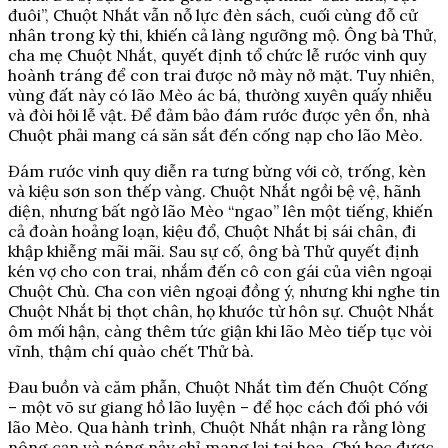
đuôi”, Chuột Nhắt vẫn nỗ lực đèn sách, cuối cùng đỗ cử
nhân trong kỳ thi, khiến cả làng ngưỡng mộ. Ông bà Thử,
cha mẹ Chuột Nhắt, quyết định tổ chức lễ rước vinh quy
hoành tráng để con trai được nở mày nở mặt. Tuy nhiên,
vùng đất này có lão Mèo ác bá, thường xuyên quấy nhiễu
và đòi hỏi lễ vật. Để đảm bảo đám rước được yên ổn, nhà
Chuột phải mang cá săn sắt đến cống nạp cho lão Mèo.
Đám rước vinh quy diễn ra tưng bừng với cờ, trống, kèn
và kiệu sơn son thếp vàng. Chuột Nhắt ngồi bệ vệ, hãnh
diện, nhưng bất ngờ lão Mèo “ngao” lên một tiếng, khiến
cả đoàn hoảng loạn, kiệu đổ, Chuột Nhắt bị sái chân, đi
khập khiễng mãi mãi. Sau sự cố, ông bà Thử quyết định
kén vợ cho con trai, nhắm đến cô con gái của viên ngoại
Chuột Chù. Cha con viên ngoại đồng ý, nhưng khi nghe tin
Chuột Nhắt bị thọt chân, họ khước từ hôn sự. Chuột Nhắt
ôm mối hận, càng thêm tức giận khi lão Mèo tiếp tục vòi
vĩnh, thậm chí quào chết Thử bà.
Đau buồn và căm phẫn, Chuột Nhắt tìm đến Chuột Cống
– một võ sư giang hồ lão luyện – để học cách đối phó với
lão Mèo. Qua hành trình, Chuột Nhắt nhận ra rằng lòng
nông cạn và nóng nảy chỉ mang lại tai họa. Chú học được