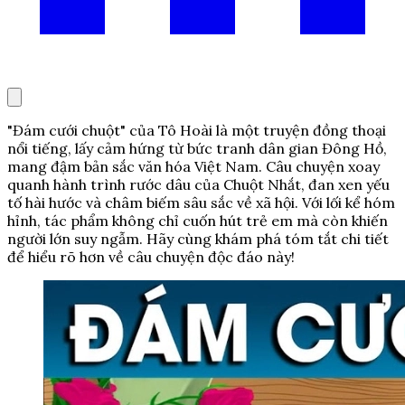
"Đám cưới chuột" của Tô Hoài là một truyện đồng thoại
nổi tiếng, lấy cảm hứng từ bức tranh dân gian Đông Hồ,
mang đậm bản sắc văn hóa Việt Nam. Câu chuyện xoay
quanh hành trình rước dâu của Chuột Nhắt, đan xen yếu
tố hài hước và châm biếm sâu sắc về xã hội. Với lối kể hóm
hỉnh, tác phẩm không chỉ cuốn hút trẻ em mà còn khiến
người lớn suy ngẫm. Hãy cùng khám phá tóm tắt chi tiết
để hiểu rõ hơn về câu chuyện độc đáo này!