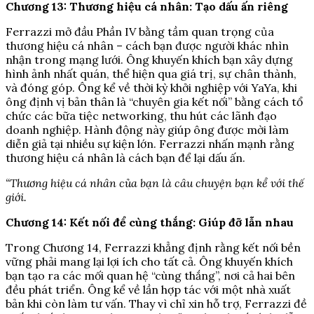
Chương 13: Thương hiệu cá nhân: Tạo dấu ấn riêng
Ferrazzi mở đầu Phần IV bằng tầm quan trọng của
thương hiệu cá nhân – cách bạn được người khác nhìn
nhận trong mạng lưới. Ông khuyến khích bạn xây dựng
hình ảnh nhất quán, thể hiện qua giá trị, sự chân thành,
và đóng góp. Ông kể về thời kỳ khởi nghiệp với YaYa, khi
ông định vị bản thân là “chuyên gia kết nối” bằng cách tổ
chức các bữa tiệc networking, thu hút các lãnh đạo
doanh nghiệp. Hành động này giúp ông được mời làm
diễn giả tại nhiều sự kiện lớn. Ferrazzi nhấn mạnh rằng
thương hiệu cá nhân là cách bạn để lại dấu ấn.
“Thương hiệu cá nhân của bạn là câu chuyện bạn kể với thế
giới.
Chương 14: Kết nối để cùng thắng: Giúp đỡ lẫn nhau
Trong Chương 14, Ferrazzi khẳng định rằng kết nối bền
vững phải mang lại lợi ích cho tất cả. Ông khuyến khích
bạn tạo ra các mối quan hệ “cùng thắng”, nơi cả hai bên
đều phát triển. Ông kể về lần hợp tác với một nhà xuất
bản khi còn làm tư vấn. Thay vì chỉ xin hỗ trợ, Ferrazzi đề