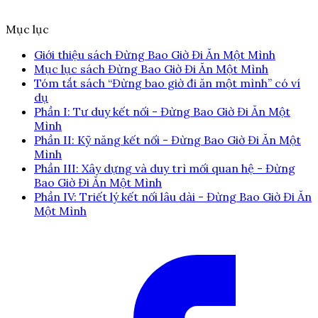
Mục lục
Giới thiệu sách Đừng Bao Giờ Đi Ăn Một Mình
Mục lục sách Đừng Bao Giờ Đi Ăn Một Mình
Tóm tắt sách “Đừng bao giờ đi ăn một mình” có ví
dụ
Phần I: Tư duy kết nối - Đừng Bao Giờ Đi Ăn Một
Mình
Phần II: Kỹ năng kết nối - Đừng Bao Giờ Đi Ăn Một
Mình
Phần III: Xây dựng và duy trì mối quan hệ - Đừng
Bao Giờ Đi Ăn Một Mình
Phần IV: Triết lý kết nối lâu dài - Đừng Bao Giờ Đi Ăn
Một Mình