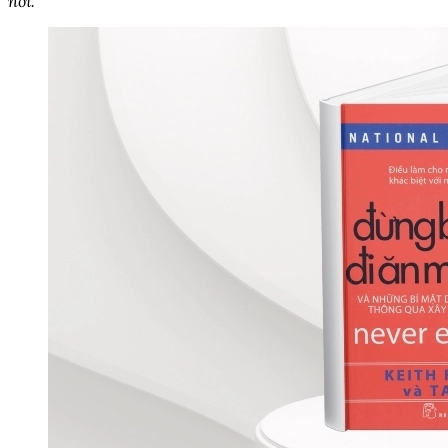
nối.”