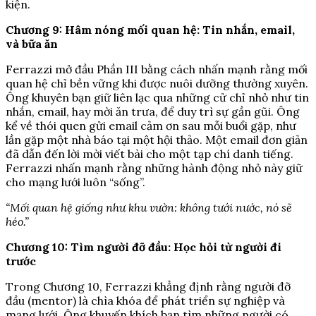
kiện.
Chương 9: Hâm nóng mối quan hệ: Tin nhắn, email,
và bữa ăn
Ferrazzi mở đầu Phần III bằng cách nhấn mạnh rằng mối
quan hệ chỉ bền vững khi được nuôi dưỡng thường xuyên.
Ông khuyên bạn giữ liên lạc qua những cử chỉ nhỏ như tin
nhắn, email, hay mời ăn trưa, để duy trì sự gần gũi. Ông
kể về thói quen gửi email cảm ơn sau mỗi buổi gặp, như
lần gặp một nhà báo tại một hội thảo. Một email đơn giản
đã dẫn đến lời mời viết bài cho một tạp chí danh tiếng.
Ferrazzi nhấn mạnh rằng những hành động nhỏ này giữ
cho mạng lưới luôn “sống”.
“Mối quan hệ giống như khu vườn: không tưới nước, nó sẽ
héo.”
Chương 10: Tìm người đỡ đầu: Học hỏi từ người đi
trước
Trong Chương 10, Ferrazzi khẳng định rằng người đỡ
đầu (mentor) là chìa khóa để phát triển sự nghiệp và
mạng lưới. Ông khuyến khích bạn tìm những người có