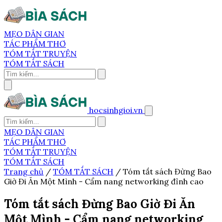
MẸO DÂN GIAN
TÁC PHẨM THƠ
TÓM TẮT TRUYỆN
TÓM TẮT SÁCH
hocsinhgioi.vn
MẸO DÂN GIAN
TÁC PHẨM THƠ
TÓM TẮT TRUYỆN
TÓM TẮT SÁCH
Trang chủ
/
TÓM TẮT SÁCH
/
Tóm tắt sách Đừng Bao
Giờ Đi Ăn Một Mình - Cẩm nang networking đỉnh cao
Tóm tắt sách Đừng Bao Giờ Đi Ăn
Một Mình - Cẩm nang networking