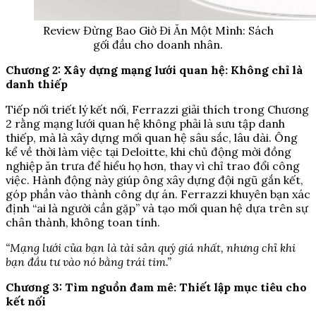
Review Đừng Bao Giờ Đi Ăn Một Mình: Sách
gối đầu cho doanh nhân.
Chương 2: Xây dựng mạng lưới quan hệ: Không chỉ là
danh thiếp
Tiếp nối triết lý kết nối, Ferrazzi giải thích trong Chương
2 rằng mạng lưới quan hệ không phải là sưu tập danh
thiếp, mà là xây dựng mối quan hệ sâu sắc, lâu dài. Ông
kể về thời làm việc tại Deloitte, khi chủ động mời đồng
nghiệp ăn trưa để hiểu họ hơn, thay vì chỉ trao đổi công
việc. Hành động này giúp ông xây dựng đội ngũ gắn kết,
góp phần vào thành công dự án. Ferrazzi khuyên bạn xác
định “ai là người cần gặp” và tạo mối quan hệ dựa trên sự
chân thành, không toan tính.
“Mạng lưới của bạn là tài sản quý giá nhất, nhưng chỉ khi
bạn đầu tư vào nó bằng trái tim.”
Chương 3: Tìm nguồn đam mê: Thiết lập mục tiêu cho
kết nối