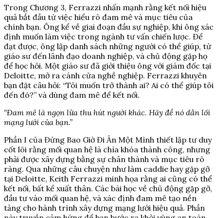
Trong Chương 3, Ferrazzi nhấn mạnh rằng kết nối hiệu
quả bắt đầu từ việc hiểu rõ đam mê và mục tiêu của
chính bạn. Ông kể về giai đoạn đầu sự nghiệp, khi ông xác
định muốn làm việc trong ngành tư vấn chiến lược. Để
đạt được, ông lập danh sách những người có thể giúp, từ
giáo sư đến lãnh đạo doanh nghiệp, và chủ động gặp họ
để học hỏi. Một giáo sư đã giới thiệu ông với giám đốc tại
Deloitte, mở ra cánh cửa nghề nghiệp. Ferrazzi khuyên
bạn đặt câu hỏi: “Tôi muốn trở thành ai? Ai có thể giúp tôi
đến đó?” và dùng đam mê để kết nối.
“Đam mê là ngọn lửa thu hút người khác. Hãy để nó dẫn lối
mạng lưới của bạn.”
Phần I của Đừng Bao Giờ Đi Ăn Một Mình thiết lập tư duy
cốt lõi rằng mối quan hệ là chìa khóa thành công, nhưng
phải được xây dựng bằng sự chân thành và mục tiêu rõ
ràng. Qua những câu chuyện như làm caddie hay gặp gỡ
tại Deloitte, Keith Ferrazzi minh họa rằng ai cũng có thể
kết nối, bất kể xuất thân. Các bài học về chủ động gặp gỡ,
đầu tư vào mối quan hệ, và xác định đam mê tạo nền
tảng cho hành trình xây dựng mạng lưới hiệu quả. Phần
này truyền cảm hứng để bạn bước ra khỏi vùng an toàn,