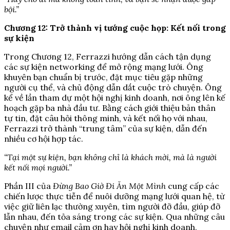
bội.”
Chương 12: Trở thành vị tướng cuộc họp: Kết nối trong
sự kiện
Trong Chương 12, Ferrazzi hướng dẫn cách tận dụng
các sự kiện networking để mở rộng mạng lưới. Ông
khuyên bạn chuẩn bị trước, đặt mục tiêu gặp những
người cụ thể, và chủ động dẫn dắt cuộc trò chuyện. Ông
kể về lần tham dự một hội nghị kinh doanh, nơi ông lên kế
hoạch gặp ba nhà đầu tư. Bằng cách giới thiệu bản thân
tự tin, đặt câu hỏi thông minh, và kết nối họ với nhau,
Ferrazzi trở thành “trung tâm” của sự kiện, dẫn đến
nhiều cơ hội hợp tác.
“Tại một sự kiện, bạn không chỉ là khách mời, mà là người
kết nối mọi người.”
Phần III của
Đừng Bao Giờ Đi Ăn Một Mình
cung cấp các
chiến lược thực tiễn để nuôi dưỡng mạng lưới quan hệ, từ
việc giữ liên lạc thường xuyên, tìm người đỡ đầu, giúp đỡ
lẫn nhau, đến tỏa sáng trong các sự kiện. Qua những câu
chuyện như email cảm ơn hay hội nghị kinh doanh,