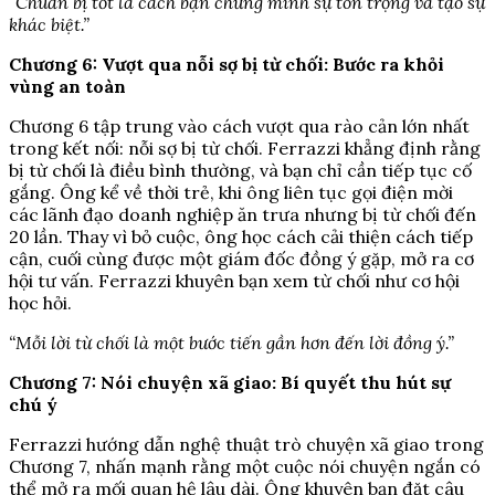
“Chuẩn bị tốt là cách bạn chứng minh sự tôn trọng và tạo sự
khác biệt.”
Chương 6: Vượt qua nỗi sợ bị từ chối: Bước ra khỏi
vùng an toàn
Chương 6 tập trung vào cách vượt qua rào cản lớn nhất
trong kết nối: nỗi sợ bị từ chối. Ferrazzi khẳng định rằng
bị từ chối là điều bình thường, và bạn chỉ cần tiếp tục cố
gắng. Ông kể về thời trẻ, khi ông liên tục gọi điện mời
các lãnh đạo doanh nghiệp ăn trưa nhưng bị từ chối đến
20 lần. Thay vì bỏ cuộc, ông học cách cải thiện cách tiếp
cận, cuối cùng được một giám đốc đồng ý gặp, mở ra cơ
hội tư vấn. Ferrazzi khuyên bạn xem từ chối như cơ hội
học hỏi.
“Mỗi lời từ chối là một bước tiến gần hơn đến lời đồng ý.”
Chương 7: Nói chuyện xã giao: Bí quyết thu hút sự
chú ý
Ferrazzi hướng dẫn nghệ thuật trò chuyện xã giao trong
Chương 7, nhấn mạnh rằng một cuộc nói chuyện ngắn có
thể mở ra mối quan hệ lâu dài. Ông khuyên bạn đặt câu