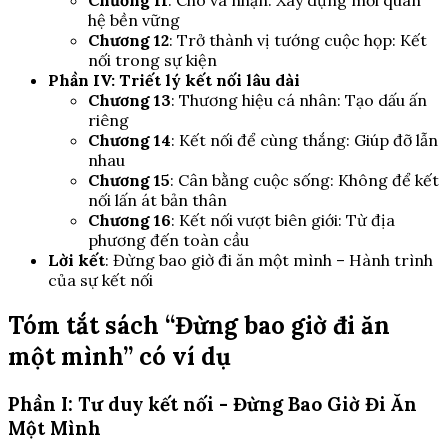
Chương 11
: Cho và nhận: Xây dựng mối quan
hệ bền vững
Chương 12
: Trở thành vị tướng cuộc họp: Kết
nối trong sự kiện
Phần IV: Triết lý kết nối lâu dài
Chương 13
: Thương hiệu cá nhân: Tạo dấu ấn
riêng
Chương 14
: Kết nối để cùng thắng: Giúp đỡ lẫn
nhau
Chương 15
: Cân bằng cuộc sống: Không để kết
nối lấn át bản thân
Chương 16
: Kết nối vượt biên giới: Từ địa
phương đến toàn cầu
Lời kết
: Đừng bao giờ đi ăn một mình – Hành trình
của sự kết nối
Tóm tắt sách “Đừng bao giờ đi ăn
một mình” có ví dụ
Phần I: Tư duy kết nối - Đừng Bao Giờ Đi Ăn
Một Mình