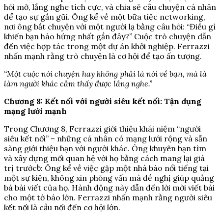
hỏi mở, lắng nghe tích cực, và chia sẻ câu chuyện cá nhân
để tạo sự gần gũi. Ông kể về một bữa tiệc networking,
nơi ông bắt chuyện với một người lạ bằng câu hỏi: “Điều gì
khiến bạn hào hứng nhất gần đây?” Cuộc trò chuyện dẫn
đến việc hợp tác trong một dự án khởi nghiệp. Ferrazzi
nhấn mạnh rằng trò chuyện là cơ hội để tạo ấn tượng.
“Một cuộc nói chuyện hay không phải là nói về bạn, mà là
làm người khác cảm thấy được lắng nghe.”
Chương 8: Kết nối với người siêu kết nối: Tận dụng
mạng lưới mạnh
Trong Chương 8, Ferrazzi giới thiệu khái niệm “người
siêu kết nối” – những cá nhân có mạng lưới rộng và sẵn
sàng giới thiệu bạn với người khác. Ông khuyên bạn tìm
và xây dựng mối quan hệ với họ bằng cách mang lại giá
trị trướcხ: Ông kể về việc gặp một nhà báo nổi tiếng tại
một sự kiện, không xin phỏng vấn mà đề nghị giúp quảng
bá bài viết của họ. Hành động này dẫn đến lời mời viết bài
cho một tờ báo lớn. Ferrazzi nhấn mạnh rằng người siêu
kết nối là cầu nối đến cơ hội lớn.