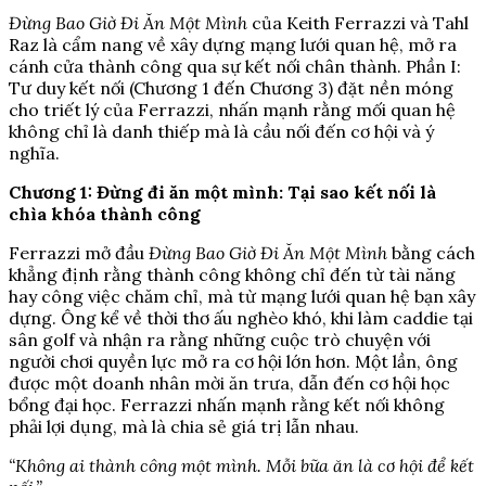
Đừng Bao Giờ Đi Ăn Một Mình
của Keith Ferrazzi và Tahl
Raz là cẩm nang về xây dựng mạng lưới quan hệ, mở ra
cánh cửa thành công qua sự kết nối chân thành. Phần I:
Tư duy kết nối (Chương 1 đến Chương 3) đặt nền móng
cho triết lý của Ferrazzi, nhấn mạnh rằng mối quan hệ
không chỉ là danh thiếp mà là cầu nối đến cơ hội và ý
nghĩa.
Chương 1: Đừng đi ăn một mình: Tại sao kết nối là
chìa khóa thành công
Ferrazzi mở đầu
Đừng Bao Giờ Đi Ăn Một Mình
bằng cách
khẳng định rằng thành công không chỉ đến từ tài năng
hay công việc chăm chỉ, mà từ mạng lưới quan hệ bạn xây
dựng. Ông kể về thời thơ ấu nghèo khó, khi làm caddie tại
sân golf và nhận ra rằng những cuộc trò chuyện với
người chơi quyền lực mở ra cơ hội lớn hơn. Một lần, ông
được một doanh nhân mời ăn trưa, dẫn đến cơ hội học
bổng đại học. Ferrazzi nhấn mạnh rằng kết nối không
phải lợi dụng, mà là chia sẻ giá trị lẫn nhau.
“Không ai thành công một mình. Mỗi bữa ăn là cơ hội để kết