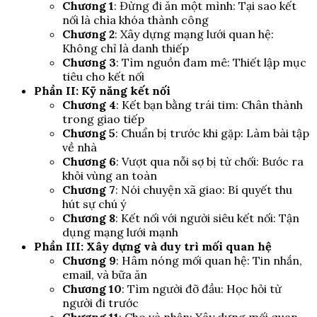
Chương 1
: Đừng đi ăn một mình: Tại sao kết
nối là chìa khóa thành công
Chương 2
: Xây dựng mạng lưới quan hệ:
Không chỉ là danh thiếp
Chương 3
: Tìm nguồn đam mê: Thiết lập mục
tiêu cho kết nối
Phần II: Kỹ năng kết nối
Chương 4
: Kết bạn bằng trái tim: Chân thành
trong giao tiếp
Chương 5
: Chuẩn bị trước khi gặp: Làm bài tập
về nhà
Chương 6
: Vượt qua nỗi sợ bị từ chối: Bước ra
khỏi vùng an toàn
Chương 7
: Nói chuyện xã giao: Bí quyết thu
hút sự chú ý
Chương 8
: Kết nối với người siêu kết nối: Tận
dụng mạng lưới mạnh
Phần III: Xây dựng và duy trì mối quan hệ
Chương 9
: Hâm nóng mối quan hệ: Tin nhắn,
email, và bữa ăn
Chương 10
: Tìm người đỡ đầu: Học hỏi từ
người đi trước