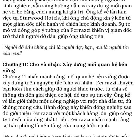
kinh nghiệm, sẵn sàng hướng dẫn, và xây dựng mối quan
hệ với họ bằng cách mang lại giá trị. Ông kể về lần làm
việc tại Starwood Hotels, khi ông chủ động xin ý kiến từ
một giám đốc điều hành về chiến lược kinh doanh. Sự tò
mò và đóng góp ý tưởng của Ferrazzi khiến vị giám đốc
trở thành người đỡ đầu, giúp ông thăng tiến.
“Người đỡ đầu không chỉ là người dạy bạn, mà là người tin
vào bạn.”
Chương 11: Cho và nhận: Xây dựng mối quan hệ bền
vững
Chương 11 nhấn mạnh rằng mối quan hệ bền vững được
xây dựng trên nguyên tắc “cho và nhận”. Ferrazzi khuyên
bạn luôn tìm cách giúp đỡ người khác trước, từ chia sẻ
thông tin đến giới thiệu cơ hội, để tạo sự tin cậy. Ông kể
về lần giới thiệu một đồng nghiệp với một nhà đầu tư, dù
không mong cầu. Hành động này khiến đồng nghiệp sau
đó giới thiệu Ferrazzi với một khách hàng lớn, giúp công
ty tư vấn của ông phát triển. Ferrazzi nhấn mạnh rằng
sự hào phóng là nền tảng của mạng lưới mạnh.
“Hãy cho đi mà không toan tính, và bạn sẽ nhận được gấp