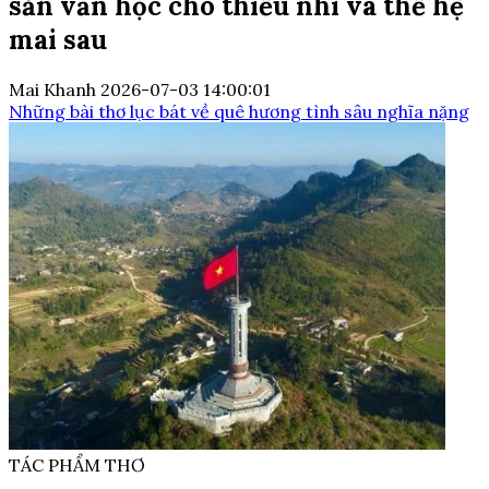
sản văn học cho thiếu nhi và thế hệ
mai sau
Mai Khanh
2026-07-03 14:00:01
Những bài thơ lục bát về quê hương tình sâu nghĩa nặng
TÁC PHẨM THƠ