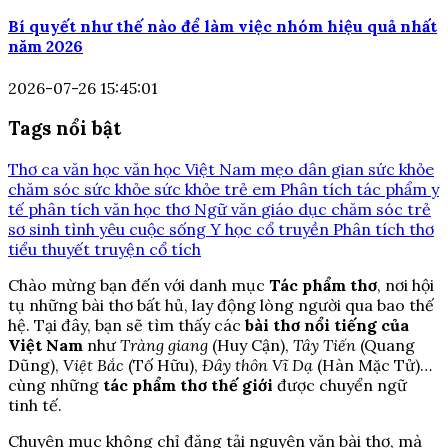
Bí quyết như thế nào để làm việc nhóm hiệu quả nhất
năm 2026
2026-07-26 15:45:01
Tags nổi bật
Thơ ca
văn học
văn học Việt Nam
mẹo dân gian
sức khỏe
chăm sóc sức khỏe
sức khỏe trẻ em
Phân tích tác phẩm
y
tế
phân tích văn học
thơ
Ngữ văn
giáo dục
chăm sóc trẻ
sơ sinh
tình yêu
cuộc sống
Y học cổ truyền
Phân tích thơ
tiểu thuyết
truyện cổ tích
Chào mừng bạn đến với danh mục
Tác phẩm thơ
, nơi hội
tụ những bài thơ bất hủ, lay động lòng người qua bao thế
hệ. Tại đây, bạn sẽ tìm thấy các
bài thơ nổi tiếng của
Việt Nam
như
Tràng giang
(Huy Cận),
Tây Tiến
(Quang
Dũng),
Việt Bắc
(Tố Hữu),
Đây thôn Vĩ Dạ
(Hàn Mặc Tử)…
cùng những
tác phẩm thơ thế giới
được chuyển ngữ
tinh tế.
Chuyên mục không chỉ đăng tải nguyên văn bài thơ, mà