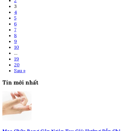
2
3
4
5
6
7
8
9
10
...
19
20
Sau »
Tin mới nhất
Mẹo Chữa Bong Gân Ngón Tay Cái: Hướng Dẫn Chi