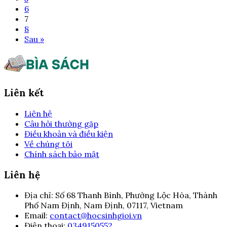
6
7
8
Sau »
Liên kết
Liên hệ
Câu hỏi thường gặp
Điều khoản và điều kiện
Về chúng tôi
Chính sách bảo mật
Liên hệ
Địa chỉ:
Số 68 Thanh Bình, Phường Lộc Hòa, Thành
Phố Nam Định, Nam Định, 07117, Vietnam
Email:
contact@hocsinhgioi.vn
Điện thoại:
0349150552