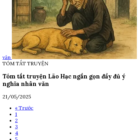
văn
TÓM TẮT TRUYỆN
Tóm tắt truyện Lão Hạc ngắn gọn đầy đủ ý
nghĩa nhân văn
21/05/2025
« Trước
1
2
3
4
5