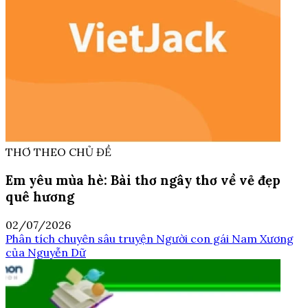
THƠ THEO CHỦ ĐỀ
Em yêu mùa hè: Bài thơ ngây thơ về vẻ đẹp
quê hương
02/07/2026
Phân tích chuyên sâu truyện Người con gái Nam Xương
của Nguyễn Dữ