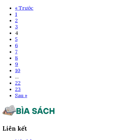
« Trước
1
2
3
4
5
6
7
8
9
10
...
22
23
Sau »
Liên kết