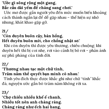
"Ước gì sông rộng một gang,
Bắc cầu dải yếm để chàng sang chơi."
Ước mơ được gần người yêu đến mức muốn biến khoảng
cách thành ngắn lại để dễ gặp nhau – thể hiện sự nhớ
nhung, khát khao gặp gỡ.
21/
"Còn duyên buôn cậy, bán hồng,
Hết duyên buôn mít, cho chồng nhặt sơ."
Khi còn duyên thì được yêu thương, chiều chuộng; khi
duyên hết thì bị coi nhẹ, rơi vào cảnh bị bỏ rơi – phản ánh
sự phũ phàng của tình đời.
22/
"Thương nhau tạc một chữ tình,
Trăm năm thề quyết bạn mình có nhau."
Tình yêu đích thực được khắc ghi như chữ “tình” khắc
đá, nguyện ước gắn bó trăm năm không rời xa.
23/
"Chợ chiều nhiều khế ế chanh,
Nhiều tốt nên anh chàng ràng.
Chàng ràng như ếch hai hang,