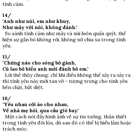
tình cảm.
14/
"Anh như núi, em như khuy,
Như mây với núi, không đành."
So sánh tình cảm như mây và núi luôn quấn quýt, thể
hiện sự gắn bó không rời, không nỡ chia xa trong tình
yêu.
15/
"Chừng nào cho sóng bỏ gành,
Cù lao bỏ biển anh mới đành bỏ em."
Lời thề thủy chung: chỉ khi điều không thể xảy ra xảy ra
thì tình yêu này mới tan vỡ – tượng trưng cho tình yêu
bền chặt, bất diệt.
16/
"Yêu nhau cởi áo cho nhau,
Về nhà mẹ hỏi, qua cầu gió bay."
Một cách nói đầy hình ảnh về sự tin tưởng, thân thiết
trong tình yêu đôi lứa, dù sau đó có thể bị hiểu lầm hoặc
trách móc.