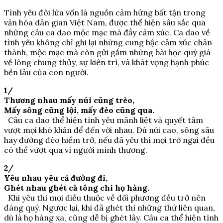
Tình yêu đôi lứa vốn là nguồn cảm hứng bất tận trong
văn hóa dân gian Việt Nam, được thể hiện sâu sắc qua
những câu ca dao mộc mạc mà đầy cảm xúc. Ca dao về
tình yêu không chỉ ghi lại những cung bậc cảm xúc chân
thành, mộc mạc mà còn gửi gắm những bài học quý giá
về lòng chung thủy, sự kiên trì, và khát vọng hạnh phúc
bền lâu của con người.
1/
Thương nhau mấy núi cũng trèo,
Mấy sông cũng lội, mấy đèo cũng qua.
Câu ca dao thể hiện tình yêu mãnh liệt và quyết tâm
vượt mọi khó khăn để đến với nhau. Dù núi cao, sông sâu
hay đường đèo hiểm trở, nếu đã yêu thì mọi trở ngại đều
có thể vượt qua vì người mình thương.
2/
Yêu nhau yêu cả đường đi,
Ghét nhau ghét cả tông chi họ hàng.
Khi yêu thì mọi điều thuộc về đối phương đều trở nên
đáng quý. Ngược lại, khi đã ghét thì những thứ liên quan,
dù là họ hàng xa, cũng dễ bị ghét lây. Câu ca thể hiện tình