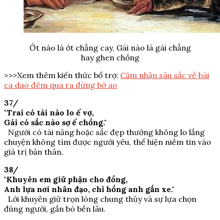
Ớt nào là ớt chẳng cay, Gái nào là gái chẳng
hay ghen chồng
>>>Xem thêm kiến thức bổ trợ:
Cảm nhận sâu sắc về bài
ca dao đêm qua ra đứng bờ ao
37/
"Trai có tài nào lo ế vợ,
Gái có sắc nào sợ ế chồng."
Người có tài năng hoặc sắc đẹp thường không lo lắng
chuyện không tìm được người yêu, thể hiện niềm tin vào
giá trị bản thân.
38/
"Khuyên em giữ phận cho đồng,
Anh lựa nơi nhân đạo, chỉ hồng anh gắn xe."
Lời khuyên giữ trọn lòng chung thủy và sự lựa chọn
đúng người, gắn bó bền lâu.