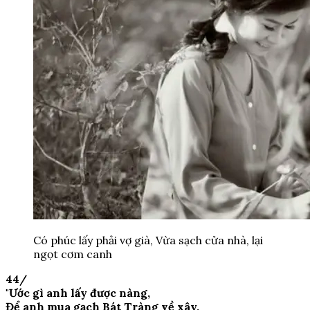
Có phúc lấy phải vợ già, Vừa sạch cửa nhà, lại
ngọt cơm canh
44/
"Ước gì anh lấy được nàng,
Để anh mua gạch Bát Tràng về xây.