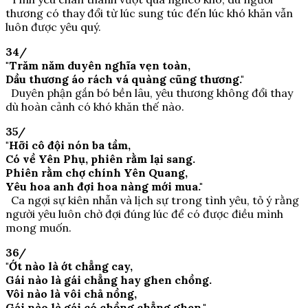
thương có thay đổi từ lúc sung túc đến lúc khó khăn vẫn
luôn được yêu quý.
34/
"Trăm năm duyên nghĩa vẹn toàn,
Dầu thương áo rách vá quàng cũng thương."
Duyên phận gắn bó bền lâu, yêu thương không đổi thay
dù hoàn cảnh có khó khăn thế nào.
35/
"Hỡi cô đội nón ba tầm,
Có về Yên Phụ, phiên rằm lại sang.
Phiên rằm chợ chính Yên Quang,
Yêu hoa anh đợi hoa nàng mới mua."
Ca ngợi sự kiên nhẫn và lịch sự trong tình yêu, tỏ ý rằng
người yêu luôn chờ đợi đúng lúc để có được điều mình
mong muốn.
36/
"Ớt nào là ớt chẳng cay,
Gái nào là gái chẳng hay ghen chồng.
Vôi nào là vôi chả nồng,
Gái nào là gái có chồng chẳng ghen."