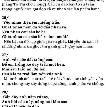
(nàng Tô Thị chờ chồng). Câu ca dao bày tỏ sự trân
trọng người con gái đẹp cả về nhan sắc lẫn phẩm hạnh.
26/
"Yêu nhau thì ném miếng trầu,
Ghét nhau ném đá vỡ đầu nhau ra.
Yêu nhau cau sáu bổ ba,
Ghét nhau cau sáu bổ ra làm mười."
Nêu bật sự đối lập giữa yêu và ghét: khi yêu thì san sẻ,
nhường nhịn; khi ghét thì ganh ghét, gây hấn nhau.
27/
"Anh về cuốc đất trồng cau,
Để em trồng ké dây trầu một bên.
Mai sau trầu nọ lớn lên,
Cau kia ra trái làm nên cửa nhà."
Mượn hình ảnh cau-trầu để nói về ước mơ tình yêu viên
mãn, chung tay xây dựng cuộc sống hạnh phúc vợ chồng.
28/
"Gặp đây anh nắm cổ tay,
Anh hỏi câu này, nàng nói làm sao:
Cái gì là mận là đào,