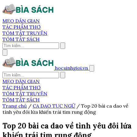
MẸO DÂN GIAN
TÁC PHẨM THƠ
TÓM TẮT TRUYỆN
TÓM TẮT SÁCH
hocsinhgioi.vn
MẸO DÂN GIAN
TÁC PHẨM THƠ
TÓM TẮT TRUYỆN
TÓM TẮT SÁCH
Trang chủ
/
CA DAO TỤC NGỮ
/
Top 20 bài ca dao về
tình yêu đôi lứa khiến trái tim rung động
Top 20 bài ca dao về tình yêu đôi lứa
khiến trái tim rung động