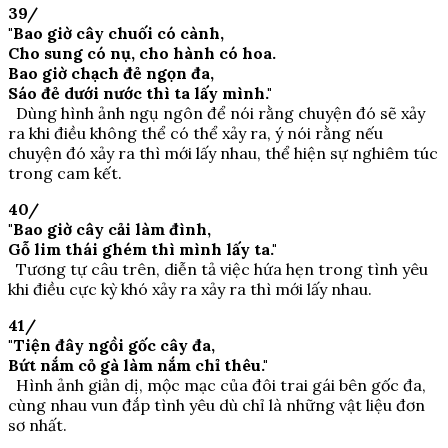
39/
"Bao giờ cây chuối có cành,
Cho sung có nụ, cho hành có hoa.
Bao giờ chạch đẻ ngọn đa,
Sáo đẻ dưới nước thì ta lấy mình."
Dùng hình ảnh ngụ ngôn để nói rằng chuyện đó sẽ xảy
ra khi điều không thể có thể xảy ra, ý nói rằng nếu
chuyện đó xảy ra thì mới lấy nhau, thể hiện sự nghiêm túc
trong cam kết.
40/
"Bao giờ cây cải làm đình,
Gỗ lim thái ghém thì mình lấy ta."
Tương tự câu trên, diễn tả việc hứa hẹn trong tình yêu
khi điều cực kỳ khó xảy ra xảy ra thì mới lấy nhau.
41/
"Tiện đây ngồi gốc cây đa,
Bứt nắm cỏ gà làm nắm chỉ thêu."
Hình ảnh giản dị, mộc mạc của đôi trai gái bên gốc đa,
cùng nhau vun đắp tình yêu dù chỉ là những vật liệu đơn
sơ nhất.