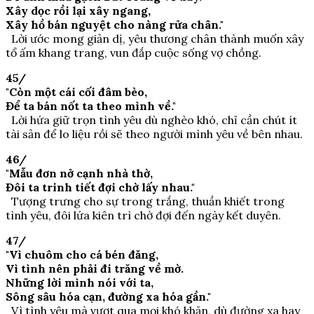
Xây dọc rồi lại xây ngang,
Xây hồ bán nguyệt cho nàng rửa chân."
Lời ước mong giản dị, yêu thương chân thành muốn xây
tổ ấm khang trang, vun đắp cuộc sống vợ chồng.
45/
"Còn một cái cối đâm bèo,
Để ta bán nốt ta theo mình về."
Lời hứa giữ trọn tình yêu dù nghèo khó, chỉ cần chút ít
tài sản để lo liệu rồi sẽ theo người mình yêu về bên nhau.
46/
"Mẫu đơn nở cạnh nhà thờ,
Đôi ta trinh tiết đợi chờ lấy nhau."
Tượng trưng cho sự trong trắng, thuần khiết trong
tình yêu, đôi lứa kiên trì chờ đợi đến ngày kết duyên.
47/
"Vì chuôm cho cá bén đăng,
Vì tình nên phải đi trăng về mờ.
Những lời mình nói với ta,
Sông sâu hóa cạn, đường xa hóa gần."
Vì tình yêu mà vượt qua mọi khó khăn, dù đường xa hay