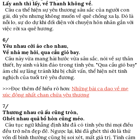
Lấy anh thì lấy, về Thanh không về.
Câu ca thể hiện sự yêu thương sâu sắc của người con
gái, dù yêu nhưng không muốn về quê chồng xa lạ. Đó là
nỗi lo, sự do dự khi đối diện với chuyện hôn nhân gắn với
việc rời xa quê hương.
6/
Yêu nhau cởi áo cho nhau,
Về nhà mẹ hỏi, qua cầu gió bay.
Câu này vừa mang hài hước vừa sâu sắc, nói về sự thân
thiết, hy sinh và kín đáo trong tình yêu. "Qua cầu gió bay"
ám chỉ sự lảng tránh khi bị chất vấn, thể hiện nét tinh
nghịch của tuổi trẻ yêu đương.
>>>Đọc thêm để hiểu rõ hơn:
Những bài ca dao về mẹ
xúc động nhất chan chứa yêu thương
7/
Thương nhau củ ấu cũng tròn,
Ghét nhau quả bồ hòn cũng méo.
Câu tục ngữ khẳng định khi đã có tình yêu thì mọi điều
đều trở nên đẹp đẽ. Ngược lại, khi đã ghét thì dù là thứ
vốn dĩ bình thường cũng bị soi xét, mất giá trị. Tình cảm