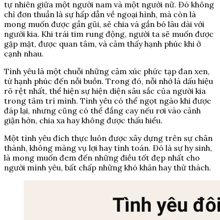
tự nhiên giữa một người nam và một người nữ. Đó không
chỉ đơn thuần là sự hấp dẫn về ngoại hình, mà còn là
mong muốn được gần gũi, sẻ chia và gắn bó lâu dài với
người kia. Khi trái tim rung động, người ta sẽ muốn được
gặp mặt, được quan tâm, và cảm thấy hạnh phúc khi ở
cạnh nhau.
Tình yêu là một chuỗi những cảm xúc phức tạp đan xen,
từ hạnh phúc đến nỗi buồn. Trong đó, nỗi nhớ là dấu hiệu
rõ rệt nhất, thể hiện sự hiện diện sâu sắc của người kia
trong tâm trí mình. Tình yêu có thể ngọt ngào khi được
đáp lại, nhưng cũng có thể đắng cay nếu rơi vào cảnh
giận hờn, chia xa hay không được thấu hiểu.
Một tình yêu đích thực luôn được xây dựng trên sự chân
thành, không màng vụ lợi hay tính toán. Đó là sự hy sinh,
là mong muốn đem đến những điều tốt đẹp nhất cho
người mình yêu, bất chấp những khó khăn hay thử thách.