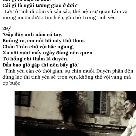
Cái gì là ngãi tương giao ở đời?"
Lời tỏ tình dí dỏm và sâu sắc, thể hiện sự quan tâm và
mong muốn được tìm hiểu, gắn bó trong tình yêu.
29/
"Gặp đây anh nắm cổ tay,
Buông ra, em nói lời này thở than:
Châu Trần chớ vội bắc ngang,
Xa xôi vượt mấy ngày đàng nên quen.
Tơ hồng chỉ thắm là duyên,
Dẫu bao giờ gặp thì nên bấy giờ."
Tình yêu cần có thời gian, sự chín muồi. Duyên phận đến
đúng lúc thì tình yêu sẽ trọn vẹn, không thể vội vàng mà
ép buộc.