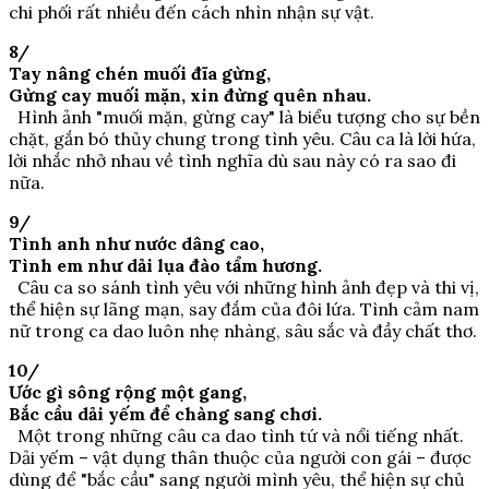
chi phối rất nhiều đến cách nhìn nhận sự vật.
8/
Tay nâng chén muối đĩa gừng,
Gừng cay muối mặn, xin đừng quên nhau.
Hình ảnh "muối mặn, gừng cay" là biểu tượng cho sự bền
chặt, gắn bó thủy chung trong tình yêu. Câu ca là lời hứa,
lời nhắc nhở nhau về tình nghĩa dù sau này có ra sao đi
nữa.
9/
Tình anh như nước dâng cao,
Tình em như dải lụa đào tẩm hương.
Câu ca so sánh tình yêu với những hình ảnh đẹp và thi vị,
thể hiện sự lãng mạn, say đắm của đôi lứa. Tình cảm nam
nữ trong ca dao luôn nhẹ nhàng, sâu sắc và đầy chất thơ.
10/
Ước gì sông rộng một gang,
Bắc cầu dải yếm để chàng sang chơi.
Một trong những câu ca dao tình tứ và nổi tiếng nhất.
Dải yếm – vật dụng thân thuộc của người con gái – được
dùng để "bắc cầu" sang người mình yêu, thể hiện sự chủ