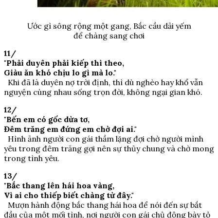
Ước gì sông rộng một gang, Bắc cầu dải yếm
để chàng sang chơi
11/
"Phải duyên phải kiếp thì theo,
Giàu ăn khó chịu lo gì mà lo."
Khi đã là duyên nợ trời định, thì dù nghèo hay khổ vẫn
nguyện cùng nhau sống trọn đời, không ngại gian khó.
12/
"Bến em có gốc dừa tơ,
Đêm trăng em đứng em chờ đợi ai."
Hình ảnh người con gái thầm lặng đợi chờ người mình
yêu trong đêm trăng gợi nên sự thủy chung và chờ mong
trong tình yêu.
13/
"Bắc thang lên hái hoa vàng,
Vì ai cho thiếp biết chàng từ đây."
Mượn hành động bắc thang hái hoa để nói đến sự bắt
đầu của một mối tình, nơi người con gái chủ động bày tỏ